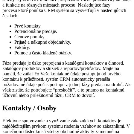
a funkcie na rôznych miestach procesu. Nasledujúce fázy
procesu ktoré ponúka CRM systém sa vysvetľujú v nasledujúcich
častiach:
Prvé kontakty.
Potencionálne predaje.
Cenové ponuky.
Prijaté a nákupné objednávky.
Faktúry.
Pomoc a často kladené otázky.
Fáza predaja je úzko prepojená s katalógmi kontaktov a činností,
katalógov produktov a služieb a reportov/prehľadov. Majte na
pamäti, že zatiaľ čo Vaše kontaktné údaje postupujú od prvého
kontaktu k príležitosti, systém CRM automaticky prenáša
požadované údaje počas postupu z jednej fázy predaja na druhú. Ak
však zistíte, že potrebujete “preskočiť”, a to priamo na kontaktnú,
účtovnú alebo príležitostnú fázu, CRM to dovolí.
Kontakty / Osoby
Efektívne spravovanie a využívanie zákazníckych kontaktov je
najdôležitejším prvkom systému riadenia vzťahov so zákazníkmi. V
konečnom dôsledku sú všetky obchodné aktivity zamerané na