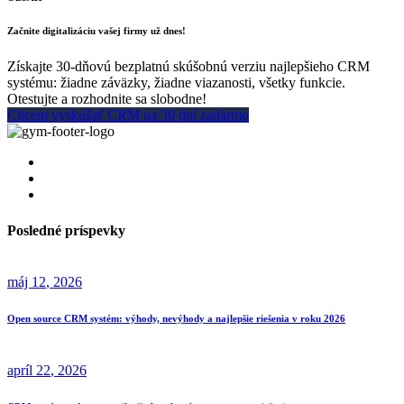
Začnite digitalizáciu vašej firmy už dnes!
Získajte 30-dňovú bezplatnú skúšobnú verziu najlepšieho CRM
systému: žiadne záväzky, žiadne viazanosti, všetky funkcie.
Otestujte a rozhodnite sa slobodne!
Chcem vyskúšať CRM na 30 dní zadarmo
Posledné príspevky
máj
12
, 2026
Open source CRM systém: výhody, nevýhody a najlepšie riešenia v roku 2026
apríl
22
, 2026