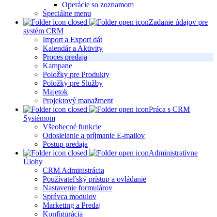
Operácie so zoznamom
Špeciálne menu
Zadanie údajov pre
systém CRM
Import a Export dát
Kalendár a Aktivity
Proces predaja
Kampane
Položky pre Produkty
Položky pre Služby
Majetok
Projektový manažment
Práca s CRM
Systémom
Všeobecné funkcie
Odosielanie a príjmanie E-mailov
Postup predaja
Administratívne
Úlohy
CRM Administrácia
Používateľský prístup a ovládanie
Nastavenie formulárov
Správca modulov
Marketing a Predaj
Konfigurácia