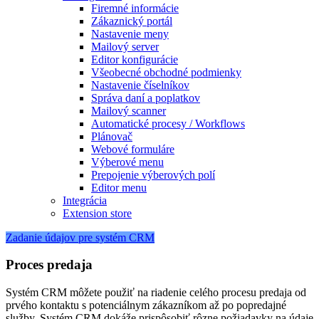
Firemné informácie
Zákaznický portál
Nastavenie meny
Mailový server
Editor konfigurácie
Všeobecné obchodné podmienky
Nastavenie číselníkov
Správa daní a poplatkov
Mailový scanner
Automatické procesy / Workflows
Plánovač
Webové formuláre
Výberové menu
Prepojenie výberových polí
Editor menu
Integrácia
Extension store
Zadanie údajov pre systém CRM
Proces predaja
Systém CRM môžete použiť na riadenie celého procesu predaja od
prvého kontaktu s potenciálnym zákazníkom až po popredajné
služby. Systém CRM dokáže prispôsobiť rôzne požiadavky na údaje