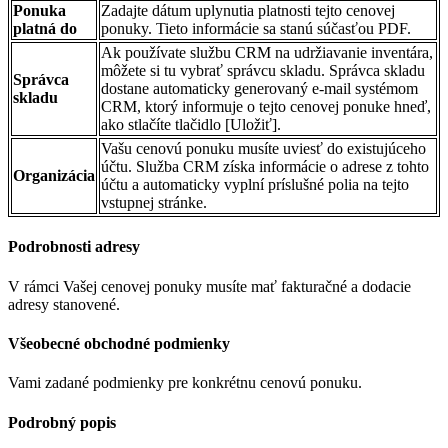
Ponuka
Zadajte dátum uplynutia platnosti tejto cenovej
platná do
ponuky. Tieto informácie sa stanú súčasťou PDF.
Ak používate službu CRM na udržiavanie inventára,
môžete si tu vybrať správcu skladu. Správca skladu
Správca
dostane automaticky generovaný e-mail systémom
skladu
CRM, ktorý informuje o tejto cenovej ponuke hneď,
ako stlačíte tlačidlo [Uložiť].
Vašu cenovú ponuku musíte uviesť do existujúceho
účtu. Služba CRM získa informácie o adrese z tohto
Organizácia
účtu a automaticky vyplní príslušné polia na tejto
vstupnej stránke.
Podrobnosti adresy
V rámci Vašej cenovej ponuky musíte mať fakturačné a dodacie
adresy stanovené.
Všeobecné obchodné podmienky
Vami zadané podmienky pre konkrétnu cenovú ponuku.
Podrobný popis