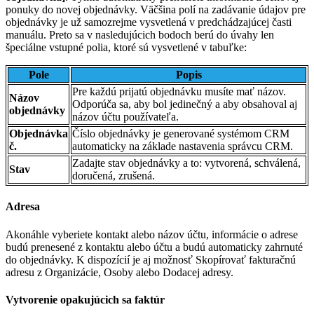
ponuky do novej objednávky. Väčšina polí na zadávanie údajov pre
objednávky je už samozrejme vysvetlená v predchádzajúcej časti
manuálu. Preto sa v nasledujúcich bodoch berú do úvahy len
špeciálne vstupné polia, ktoré sú vysvetlené v tabuľke:
Pole
Popis
Pre každú prijatú objednávku musíte mať názov.
Názov
Odporúča sa, aby bol jedinečný a aby obsahoval aj
objednávky
názov účtu používateľa.
Objednávka
Číslo objednávky je generované systémom CRM
č.
automaticky na základe nastavenia správcu CRM.
Zadajte stav objednávky a to: vytvorená, schválená,
Stav
doručená, zrušená.
Adresa
Akonáhle vyberiete kontakt alebo názov účtu, informácie o adrese
budú prenesené z kontaktu alebo účtu a budú automaticky zahrnuté
do objednávky. K dispozícií je aj možnosť Skopírovať fakturačnú
adresu z Organizácie, Osoby alebo Dodacej adresy.
Vytvorenie opakujúcich sa faktúr