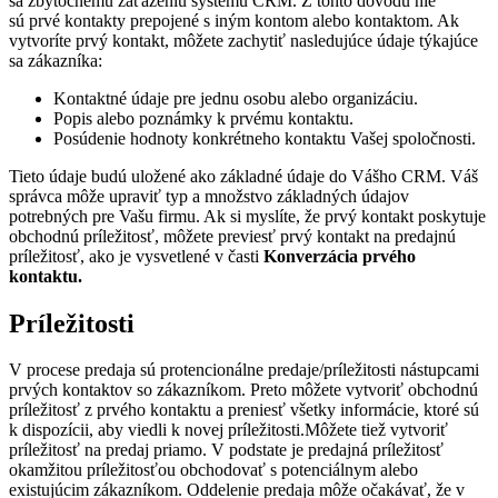
sa zbytočnému zaťaženiu systému CRM. Z tohto dôvodu nie
sú prvé kontakty prepojené s iným kontom alebo kontaktom. Ak
vytvoríte prvý kontakt, môžete zachytiť nasledujúce údaje týkajúce
sa zákazníka:
Kontaktné údaje pre jednu osobu alebo organizáciu.
Popis alebo poznámky k prvému kontaktu.
Posúdenie hodnoty konkrétneho kontaktu Vašej spoločnosti.
Tieto údaje budú uložené ako základné údaje do Vášho CRM. Váš
správca môže upraviť typ a množstvo základných údajov
potrebných pre Vašu firmu. Ak si myslíte, že prvý kontakt poskytuje
obchodnú príležitosť, môžete previesť prvý kontakt na predajnú
príležitosť, ako je vysvetlené v časti
Konverzácia prvého
kontaktu.
Príležitosti
V procese predaja sú protencionálne predaje/príležitosti nástupcami
prvých kontaktov so zákazníkom. Preto môžete vytvoriť obchodnú
príležitosť z prvého kontaktu a preniesť všetky informácie, ktoré sú
k dispozícii, aby viedli k novej príležitosti.
Môžete tiež vytvoriť
príležitosť na predaj priamo. V podstate je predajná príležitosť
okamžitou príležitosťou obchodovať s potenciálnym alebo
existujúcim zákazníkom. Oddelenie predaja môže očakávať, že v