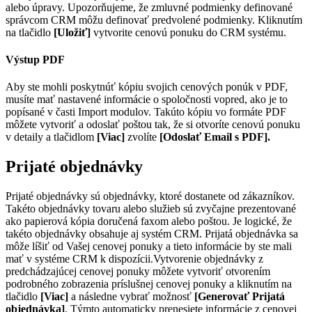
alebo úpravy. Upozorňujeme, že zmluvné podmienky definované
správcom CRM môžu definovať predvolené podmienky. Kliknutím
na tlačidlo
[Uložiť]
vytvorite cenovú ponuku do CRM systému.
Výstup PDF
Aby ste mohli poskytnúť kópiu svojich cenových ponúk v PDF,
musíte mať nastavené informácie o spoločnosti vopred, ako je to
popísané v časti Import modulov. Takúto kópiu vo formáte PDF
môžete vytvoriť a odoslať poštou tak, že si otvoríte cenovú ponuku
v detaily a tlačidlom
[Viac]
zvolíte
[Odoslať Email s PDF].
Prijaté objednávky
Prijaté objednávky sú objednávky, ktoré dostanete od zákazníkov.
Takéto objednávky tovaru alebo služieb sú zvyčajne prezentované
ako papierová kópia doručená faxom alebo poštou. Je logické, že
takéto objednávky obsahuje aj systém CRM. Prijatá objednávka sa
môže líšiť od Vašej cenovej ponuky a tieto informácie by ste mali
mať v systéme CRM k dispozícii.
Vytvorenie objednávky z
predchádzajúcej cenovej ponuky môžete vytvoriť otvorením
podrobného zobrazenia príslušnej cenovej ponuky a kliknutím na
tlačidlo
[Viac]
a následne vybrať možnosť
[Generovať Prijatá
objednávka]
. Týmto automaticky prenesiete informácie z cenovej