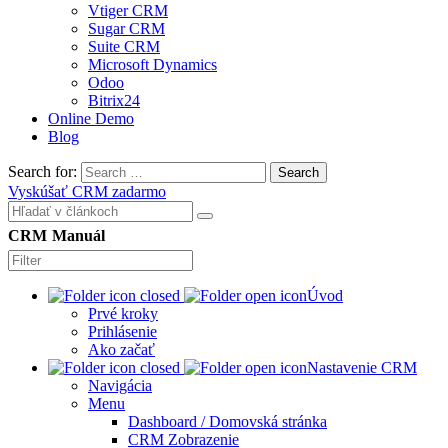
Vtiger CRM
Sugar CRM
Suite CRM
Microsoft Dynamics
Odoo
Bitrix24
Online Demo
Blog
Search for:
Search
Vyskúšať CRM zadarmo
CRM Manuál
Úvod
Prvé kroky
Prihlásenie
Ako začať
Nastavenie CRM
Navigácia
Menu
Dashboard / Domovská stránka
CRM Zobrazenie