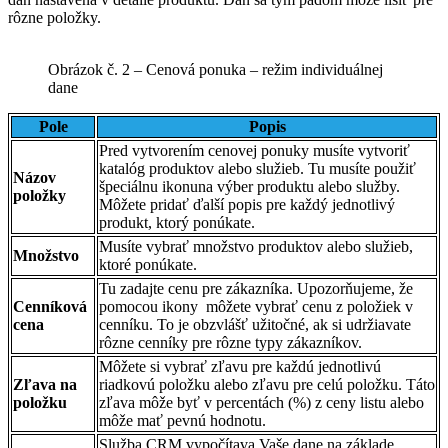
rôzne položky.
Obrázok č. 2 – Cenová ponuka – režim individuálnej
dane
Pole
Popis
Pred vytvorením cenovej ponuky musíte vytvoriť
katalóg produktov alebo služieb. Tu musíte použiť
Názov
špeciálnu ikonu
na výber produktu alebo služby.
položky
Môžete pridať ďalší popis pre každý jednotlivý
produkt, ktorý ponúkate.
Musíte vybrať množstvo produktov alebo služieb,
Množstvo
ktoré ponúkate.
Tu zadajte cenu pre zákazníka. Upozorňujeme, že
Cenníková
pomocou ikony
môžete vybrať cenu z položiek v
cena
cenníku. To je obzvlášť užitočné, ak si udržiavate
rôzne cenníky pre rôzne typy zákazníkov.
Môžete si vybrať zľavu pre každú jednotlivú
Zľava na
riadkovú položku alebo zľavu pre celú položku. Táto
položku
zľava môže byť v percentách (%) z ceny listu alebo
môže mať pevnú hodnotu.
Služba CRM vypočítava Vaše dane na základe