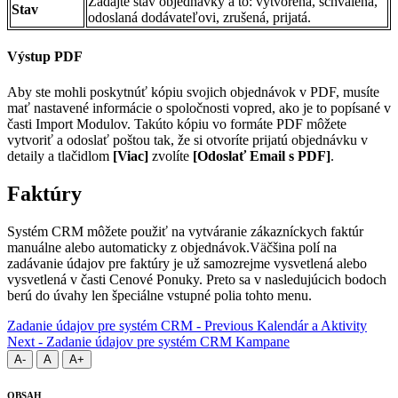
Zadajte stav objednávky a to: vytvorená, schválená,
Stav
odoslaná dodávateľovi, zrušená, prijatá.
Výstup PDF
Aby ste mohli poskytnúť kópiu svojich objednávok v PDF, musíte
mať nastavené informácie o spoločnosti vopred, ako je to popísané v
časti Import Modulov. Takúto kópiu vo formáte PDF môžete
vytvoriť a odoslať poštou tak, že si otvoríte prijatú objednávku v
detaily a tlačidlom
[Viac]
zvolíte
[Odoslať Email s PDF]
.
Faktúry
Systém CRM môžete použiť na vytváranie zákazníckych faktúr
manuálne alebo automaticky z objednávok.
Väčšina polí na
zadávanie údajov pre faktúry je už samozrejme vysvetlená alebo
vysvetlená v časti Cenové Ponuky. Preto sa v nasledujúcich bodoch
berú do úvahy len špeciálne vstupné polia tohto menu.
Zadanie údajov pre systém CRM - Previous
Kalendár a Aktivity
Next - Zadanie údajov pre systém CRM
Kampane
A-
A
A+
OBSAH