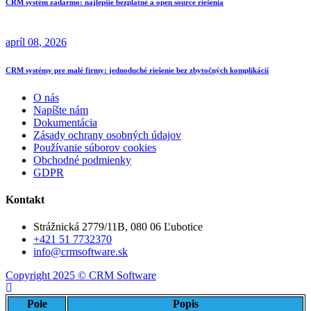
CRM systém zadarmo: najlepšie bezplatné a open source riešenia
apríl
08
, 2026
CRM systémy pre malé firmy: jednoduché riešenie bez zbytočných komplikácií
O nás
Napíšte nám
Dokumentácia
Zásady ochrany osobných údajov
Používanie súborov cookies
Obchodné podmienky
GDPR
Kontakt
Strážnická 2779/11B, 080 06 Ľubotice
+421 51 7732370
info@crmsoftware.sk
Copyright 2025 © CRM Software
Pole
Popis