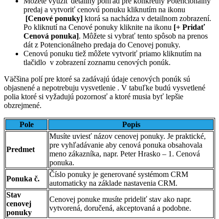
Môžete využiť detailný pohľad pre konkrétny Potencionálny
predaj a vytvoriť cenovú ponuku kliknutím na ikonu
[Cenové ponuky]
ktorá sa nachádza v detailnom zobrazení.
Po kliknutí na Cenové ponuky kliknite na ikonu
[+ Pridať
Cenová ponuka]
. Môžete si vybrať tento spôsob na prenos
dát z Potencionálneho predaja do Cenovej ponuky.
Cenovú ponuku tiež môžete vytvoriť priamo kliknutím na
tlačidlo
v zobrazení zoznamu cenových ponúk.
Väčšina polí pre ktoré sa zadávajú údaje cenových ponúk sú
objasnené a nepotrebuju vysvetlenie . V tabuľke budú vysvetlené
polia ktoré si vyžadujú pozornosť a ktoré musia byť lepšie
obzrejmené.
Pole
Popis
Musíte uviesť názov cenovej ponuky. Je praktické,
pre vyhľadávanie aby cenová ponuka obsahovala
Predmet
meno zákazníka, napr. Peter Hrasko – 1. Cenová
ponuka.
Číslo ponuky je generované systémom CRM
Ponuka č.
automaticky na základe nastavenia CRM.
Stav
Cenovej ponuke musíte prideliť stav ako napr.
cenovej
vytvorená, doručená, akceptovaná a podobne.
ponuky