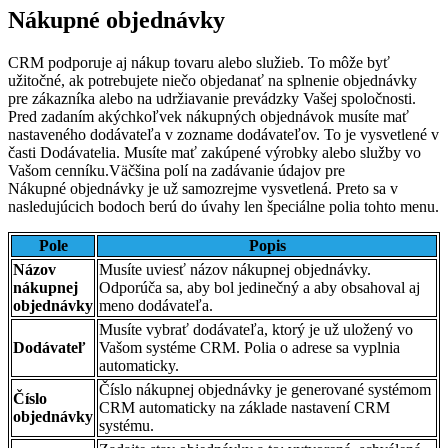
Nákupné objednávky
CRM podporuje aj nákup tovaru alebo služieb. To môže byť
užitočné, ak potrebujete niečo objedanať na splnenie objednávky
pre zákazníka alebo na udržiavanie prevádzky Vašej spoločnosti.
Pred zadaním akýchkoľvek nákupných objednávok musíte mať
nastaveného dodávateľa v zozname dodávateľov. To je vysvetlené v
časti Dodávatelia. Musíte mať zakúpené výrobky alebo služby vo
Vašom cenníku.
Väčšina polí na zadávanie údajov pre
Nákupné objednávky je už samozrejme vysvetlená. Preto sa v
nasledujúcich bodoch berú do úvahy len špeciálne polia tohto menu.
Pole
Popis
Názov
Musíte uviesť názov nákupnej objednávky.
nákupnej
Odporúča sa, aby bol jedinečný a aby obsahoval aj
objednávky
meno dodávateľa.
Musíte vybrať dodávateľa, ktorý je už uložený vo
Dodávateľ
Vašom systéme CRM. Polia o adrese sa vyplnia
automaticky.
Číslo nákupnej objednávky je generované systémom
Číslo
CRM automaticky na základe nastavení CRM
objednávky
systému.