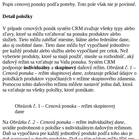
Popis cenovej ponuky podľa potreby. Toto pole však nie je povinné.
Detail položky
V prípade cenových ponúk systém CRM zvažuje všetky typy alebo
zľavy, ktoré sa môžu vzťahovať na ponuku produktov alebo
služieb. Tieto môžu zahŕňať miestne, štátne alebo federálne dane,
ako aj osobitné dane. Tieto dane môžu byť vypočítané jednotlivo
pre každý produkt alebo službu alebo vypočítané pre celok. Než
vyberiete produkty, ktoré sa majú použiť, musíte sa rozhodnúť, aký
daňový režim sa vzťahuje na Vašu ponuku. Systém CRM
podporuje
individuálny
a
skupinový
daňový režim.
Obrázok č. 1 –
Cenová ponuka – režim skupinovej dane
, zobrazuje príklad údajov o
položkách produktov vypočítaných v režime skupinového zdanenia.
Pomocou tohto daňového režimu môžete nastaviť jednu daň, ktorá
sa vzťahuje na všetky položky, ktoré ponúkate.
Obrázok č. 1 – Cenová ponuka – režim skupinovej
dane
Na
Obrázku č. 2 – Cenová ponuka – režim individuálnej dane
,
uvidíte podrobnosti o položke s individuálnym daňovým režimom.
Daň sa vypočítava pre každý jednotlivý produkt podľa toho ako je
daň nastavená v detaile produktu. Daň sa tým pádom môže líšiť pre