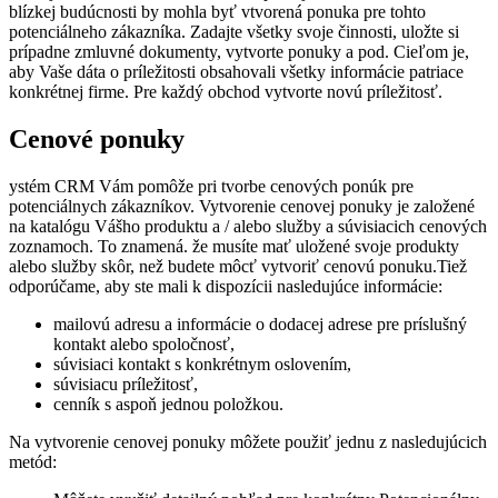
blízkej budúcnosti by mohla byť vtvorená ponuka pre tohto
potenciálneho zákazníka. Zadajte všetky svoje činnosti, uložte si
prípadne zmluvné dokumenty, vytvorte ponuky a pod. Cieľom je,
aby Vaše dáta o príležitosti obsahovali všetky informácie patriace
konkrétnej firme. Pre každý obchod vytvorte novú príležitosť.
Cenové ponuky
ystém CRM Vám pomôže pri tvorbe cenových ponúk pre
potenciálnych zákazníkov. Vytvorenie cenovej ponuky je založené
na katalógu Vášho produktu a / alebo služby a súvisiacich cenových
zoznamoch. To znamená. že musíte mať uložené svoje produkty
alebo služby skôr, než budete môcť vytvoriť cenovú ponuku.
Tiež
odporúčame, aby ste mali k dispozícii nasledujúce informácie:
mailovú adresu a informácie o dodacej adrese pre príslušný
kontakt alebo spoločnosť,
súvisiaci kontakt s konkrétnym oslovením,
súvisiacu príležitosť,
cenník s aspoň jednou položkou.
Na vytvorenie cenovej ponuky môžete použiť jednu z nasledujúcich
metód: