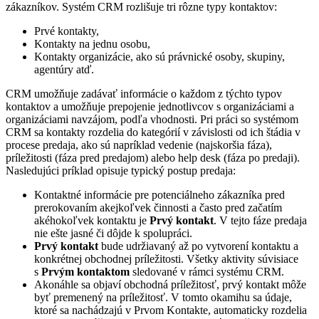
zákazníkov. Systém CRM rozlišuje tri rôzne typy kontaktov:
Prvé kontakty,
Kontakty na jednu osobu,
Kontakty organizácie, ako sú právnické osoby, skupiny,
agentúry atď.
CRM umožňuje zadávať informácie o každom z týchto typov
kontaktov a umožňuje prepojenie jednotlivcov s organizáciami a
organizáciami navzájom, podľa vhodnosti. Pri práci so systémom
CRM sa kontakty rozdelia do kategórií v závislosti od ich štádia v
procese predaja, ako sú napríklad vedenie (najskoršia fáza),
príležitosti (fáza pred predajom) alebo help desk (fáza po predaji).
Nasledujúci príklad opisuje typický postup predaja:
Kontaktné informácie pre potenciálneho zákazníka pred
prerokovaním akejkoľvek činnosti a často pred začatím
akéhokoľvek kontaktu je
Prvý kontakt
. V tejto fáze predaja
nie ešte jasné či dôjde k spolupráci.
Prvý kontakt
bude udržiavaný až po vytvorení kontaktu a
konkrétnej obchodnej príležitosti. Všetky aktivity súvisiace
s
Prvým kontaktom
sledované v rámci systému CRM.
Akonáhle sa objaví obchodná príležitosť, prvý kontakt môže
byť premenený na príležitosť. V tomto okamihu sa údaje,
ktoré sa nachádzajú v Prvom Kontakte, automaticky rozdelia