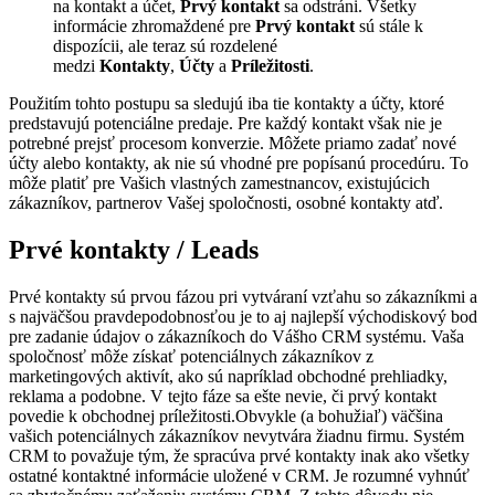
na kontakt a účet,
Prvý kontakt
sa odstráni. Všetky
informácie zhromaždené pre
Prvý kontakt
sú stále k
dispozícii, ale teraz sú rozdelené
medzi
Kontakty
,
Účty
a
Príležitosti
.
Použitím tohto postupu sa sledujú iba tie kontakty a účty, ktoré
predstavujú potenciálne predaje. Pre každý kontakt však nie je
potrebné prejsť procesom konverzie. Môžete priamo zadať nové
účty alebo kontakty, ak nie sú vhodné pre popísanú procedúru. To
môže platiť pre Vašich vlastných zamestnancov, existujúcich
zákazníkov, partnerov Vašej spoločnosti, osobné kontakty atď.
Prvé kontakty / Leads
Prvé kontakty sú prvou fázou pri vytváraní vzťahu so zákazníkmi a
s najväčšou pravdepodobnosťou je to aj najlepší východiskový bod
pre zadanie údajov o zákazníkoch do Vášho CRM systému. Vaša
spoločnosť môže získať potenciálnych zákazníkov z
marketingových aktivít, ako sú napríklad obchodné prehliadky,
reklama a podobne. V tejto fáze sa ešte nevie, či prvý kontakt
povedie k obchodnej príležitosti.
Obvykle (a bohužiaľ) väčšina
vašich potenciálnych zákazníkov nevytvára žiadnu firmu. Systém
CRM to považuje tým, že spracúva prvé kontakty inak ako všetky
ostatné kontaktné informácie uložené v CRM. Je rozumné vyhnúť