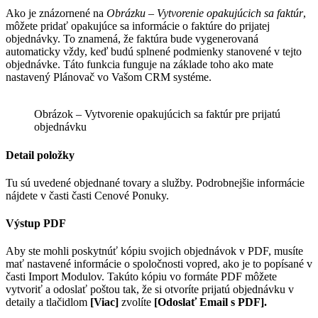
Ako je znázornené na
Obrázku – Vytvorenie opakujúcich sa faktúr
,
môžete pridať opakujúce sa informácie o faktúre do prijatej
objednávky. To znamená, že faktúra bude vygenerovaná
automaticky vždy, keď budú splnené podmienky stanovené v tejto
objednávke. Táto funkcia funguje na základe toho ako mate
nastavený Plánovač vo Vašom CRM systéme.
Obrázok – Vytvorenie opakujúcich sa faktúr pre prijatú
objednávku
Detail položky
Tu sú uvedené objednané tovary a služby. Podrobnejšie informácie
nájdete v časti časti Cenové Ponuky.
Výstup PDF
Aby ste mohli poskytnúť kópiu svojich objednávok v PDF, musíte
mať nastavené informácie o spoločnosti vopred, ako je to popísané v
časti Import Modulov. Takúto kópiu vo formáte PDF môžete
vytvoriť a odoslať poštou tak, že si otvoríte prijatú objednávku v
detaily a tlačidlom
[Viac]
zvolíte
[Odoslať Email s PDF].