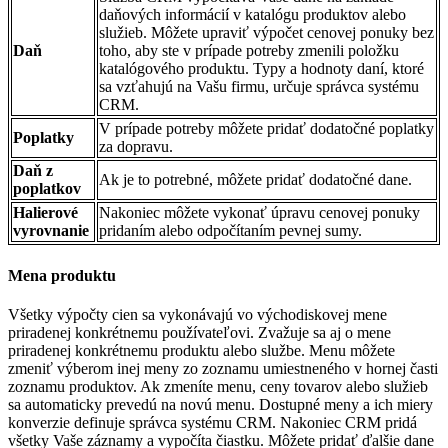
daňových informácií v katalógu produktov alebo
služieb. Môžete upraviť výpočet cenovej ponuky bez
Daň
toho, aby ste v prípade potreby zmenili položku
katalógového produktu. Typy a hodnoty daní, ktoré
sa vzťahujú na Vašu firmu, určuje správca systému
CRM.
V prípade potreby môžete pridať dodatočné poplatky
Poplatky
za dopravu.
Daň z
Ak je to potrebné, môžete pridať dodatočné dane.
poplatkov
Halierové
Nakoniec môžete vykonať úpravu cenovej ponuky
vyrovnanie
pridaním alebo odpočítaním pevnej sumy.
Mena produktu
Všetky výpočty cien sa vykonávajú vo východiskovej mene
priradenej konkrétnemu používateľovi. Zvažuje sa aj o mene
priradenej konkrétnemu produktu alebo službe. Menu môžete
zmeniť výberom inej meny zo zoznamu umiestneného v hornej časti
zoznamu produktov. Ak zmeníte menu, ceny tovarov alebo služieb
sa automaticky prevedú na novú menu. Dostupné meny a ich miery
konverzie definuje správca systému CRM. Nakoniec CRM pridá
všetky Vaše záznamy a vypočíta čiastku. Môžete pridať ďalšie dane