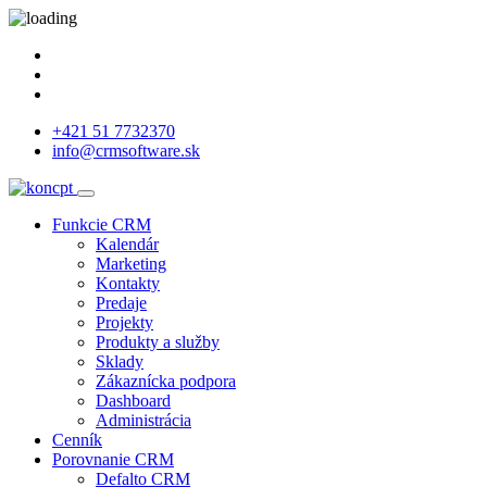
+421 51 7732370
info@crmsoftware.sk
Funkcie CRM
Kalendár
Marketing
Kontakty
Predaje
Projekty
Produkty a služby
Sklady
Zákaznícka podpora
Dashboard
Administrácia
Cenník
Porovnanie CRM
Defalto CRM