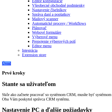
Editor konfigurácie
Všeobecné obchodné podmienky
Nastavenie číselníkov
Správa daní a poplatkov
Mailový scanner
Automatické procesy / Workflows
Plánovač
Webové formuláre
Výberové menu
Prepojenie výberových polí
Editor menu
Integrácia
Extension store
Úvod
Prvé kroky
Stante sa užívateľom
Skôr ako začnete pracovať so systémom CRM, musíte byť systémom C
Oba Vám poskytol správca CRM systému.
Nastavenie PC a ďalšie požiadavky