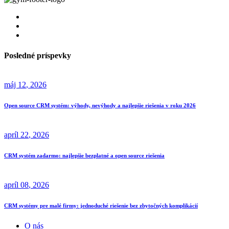
Posledné príspevky
máj
12
, 2026
Open source CRM systém: výhody, nevýhody a najlepšie riešenia v roku 2026
apríl
22
, 2026
CRM systém zadarmo: najlepšie bezplatné a open source riešenia
apríl
08
, 2026
CRM systémy pre malé firmy: jednoduché riešenie bez zbytočných komplikácií
O nás