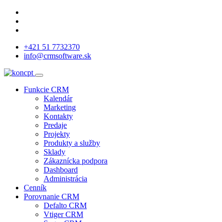
+421 51 7732370
info@crmsoftware.sk
Funkcie CRM
Kalendár
Marketing
Kontakty
Predaje
Projekty
Produkty a služby
Sklady
Zákaznícka podpora
Dashboard
Administrácia
Cenník
Porovnanie CRM
Defalto CRM
Vtiger CRM