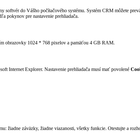
dny softvér do Vášho počítačového systému. Systém CRM môžete pre
ľa pokynov pre nastavenie prehliadača.
šením obrazovky 1024 * 768 pixelov a pamäťou 4 GB RAM.
oft Internet Explorer. Nastavenie prehliadača musí mať povolené
Coo
: žiadne záväzky, žiadne viazanosti, všetky funkcie. Otestujte a rozh