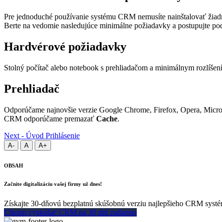
Pre jednoduché používanie systému CRM nemusíte nainštalovať žia
Berte na vedomie nasledujúce minimálne požiadavky a postupujte pod
Hardvérové požiadavky
Stolný počítač alebo notebook s prehliadačom a minimálnym rozlí
Prehliadač
Odporúčame najnovšie verzie Google Chrome, Firefox, Opera, Micros
CRM odporúčame premazať
Cache
.
Next - Úvod
Prihlásenie
A-
A
A+
OBSAH
Začnite digitalizáciu vašej firmy už dnes!
Získajte 30-dňovú bezplatnú skúšobnú verziu najlepšieho CRM systému
Chcem vyskúšať CRM na 30 dní zadarmo