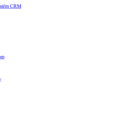
systém CRM
om
y