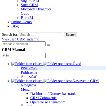
Sugar CRM
Suite CRM
Microsoft Dynamics
Odoo
Bitrix24
Online Demo
Blog
Search for:
Search
Vyskúšať CRM zadarmo
CRM Manuál
Úvod
Prvé kroky
Prihlásenie
Ako začať
Nastavenie CRM
Navigácia
Menu
Dashboard / Domovská stránka
CRM Zobrazenie
Operácie so zoznamom