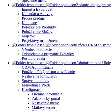
Špeciálne menu
Zadanie údajov pre 
Import a Export dát
Kalendár a Aktivity
Proces predaja
Kampane
Položky pre Produkty
Položky pre Služby
Majetok
Projektový manažment
Práca s CRM Systém
Všeobecné funkcie
Odosielanie a príjmanie E-mailov
Postup predaja
Administratívne Úloh
CRM Administrácia
Používateľský prístup a ovládanie
Nastavenie formulárov
Správca modulov
Marketing a Predaj
Konfigurácia
Firemné informácie
Zákaznický portál
Nastavenie meny
Mailový server