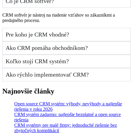
Čo je CRM softvér?
CRM softvér je nástroj na riadenie vzťahov so zákazníkmi a
predajného procesu.
Pre koho je CRM vhodné?
Ako CRM pomáha obchodníkom?
Koľko stojí CRM systém?
Ako rýchlo implementovať CRM?
Najnovšie články
Open source CRM systém: výhody, nevýhody a najlepšie
riešenia v roku 2026
CRM systém zadarmo: najlepšie bezplatné a open source
riešenia
CRM systémy pre malé firmy: jednoduché riešenie bez
zbytočných komplikácií