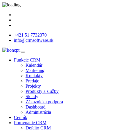
+421 51 7732370
info@crmsoftware.sk
Funkcie CRM
Kalendár
Marketing
Kontakty
Predaje
Projekty
Produkty a služby
Sklady
Zákaznícka podpora
Dashboard
Administrácia
Cenník
Porovnanie CRM
Defalto CRM