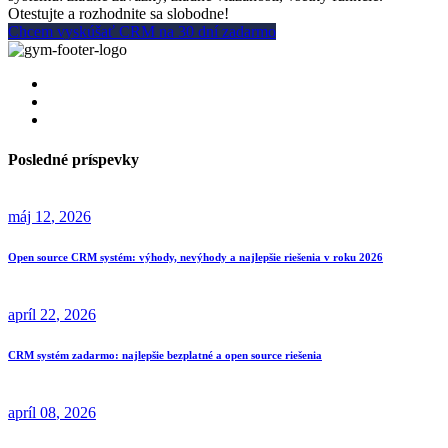
Otestujte a rozhodnite sa slobodne!
Chcem vyskúšať CRM na 30 dní zadarmo
Posledné príspevky
máj
12
, 2026
Open source CRM systém: výhody, nevýhody a najlepšie riešenia v roku 2026
apríl
22
, 2026
CRM systém zadarmo: najlepšie bezplatné a open source riešenia
apríl
08
, 2026