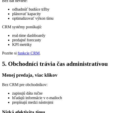
Bez dát neviete:
odhadnúť budúce tržby
plánovať kapacity
optimalizovať výkon tímu
CRM systémy ponúkajú:
real-time dashboardy
predajné forecasty
KPI metriky
Pozrite si
funkcie CRM
.
5. Obchodníci trávia čas administratívou
Menej predaja, viac klikov
Bez CRM pre obchodníkov:
zapisujú dáta ručne
hľadajú informácie v e-mailoch
prepínajú medzi nástrojmi
Nízká efektivita tímu