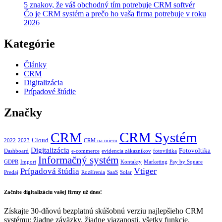
5 znakov, že váš obchodný tím potrebuje CRM softvér
Čo je CRM systém a prečo ho vaša firma potrebuje v roku
2026
Kategórie
Články
CRM
Digitalizácia
Prípadové štúdie
Značky
CRM Systém
CRM
Cloud
2022
2023
CRM na mieru
Digitalizácia
Fotovoltika
Dashboard
e-commerce
evidencia zákazníkov
fotoviltika
Informačný systém
GDPR
Import
Kontakty
Marketing
Pay by Square
Vtiger
Prípadová štúdia
Predaj
Rozšírenia
SaaS
Solar
Začnite digitalizáciu vašej firmy už dnes!
Získajte 30-dňovú bezplatnú skúšobnú verziu najlepšieho CRM
systému: žiadne záväzky, žiadne viazanosti, všetky funkcie.