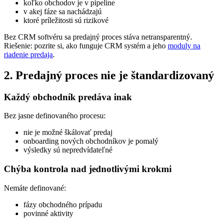
koľko obchodov je v pipeline
v akej fáze sa nachádzajú
ktoré príležitosti sú rizikové
Bez CRM softvéru sa predajný proces stáva netransparentný.
Riešenie: pozrite si, ako funguje CRM systém a jeho
moduly na
riadenie predaja
.
2. Predajný proces nie je štandardizovaný
Každý obchodník predáva inak
Bez jasne definovaného procesu:
nie je možné škálovať predaj
onboarding nových obchodníkov je pomalý
výsledky sú nepredvídateľné
Chýba kontrola nad jednotlivými krokmi
Nemáte definované:
fázy obchodného prípadu
povinné aktivity