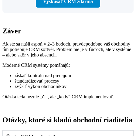
Vyskúšať CRM zdarma
Záver
Ak ste sa našli aspoň v 2–3 bodoch, pravdepodobne váš obchodný
tím potrebuje CRM softvér. Problém nie je v ľuďoch, ale v systéme
– alebo skôr v jeho absencii.
Moderné CRM systémy pomáhajú:
získať kontrolu nad predajom
štandardizovať procesy
zvýšiť výkon obchodníkov
Otázka teda neznie „či“, ale „kedy“ CRM implementovať.
Otázky, ktoré si kladú obchodní riaditelia