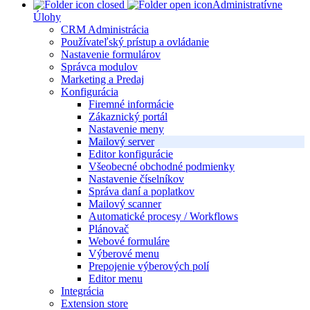
Administratívne
Úlohy
CRM Administrácia
Používateľský prístup a ovládanie
Nastavenie formulárov
Správca modulov
Marketing a Predaj
Konfigurácia
Firemné informácie
Zákaznický portál
Nastavenie meny
Mailový server
Editor konfigurácie
Všeobecné obchodné podmienky
Nastavenie číselníkov
Správa daní a poplatkov
Mailový scanner
Automatické procesy / Workflows
Plánovač
Webové formuláre
Výberové menu
Prepojenie výberových polí
Editor menu
Integrácia
Extension store