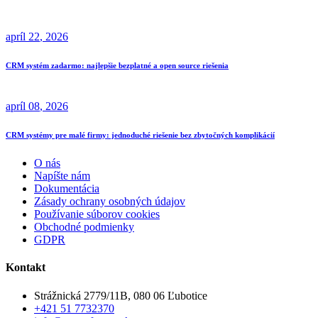
apríl
22
, 2026
CRM systém zadarmo: najlepšie bezplatné a open source riešenia
apríl
08
, 2026
CRM systémy pre malé firmy: jednoduché riešenie bez zbytočných komplikácií
O nás
Napíšte nám
Dokumentácia
Zásady ochrany osobných údajov
Používanie súborov cookies
Obchodné podmienky
GDPR
Kontakt
Strážnická 2779/11B, 080 06 Ľubotice
+421 51 7732370