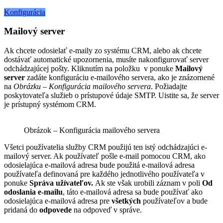
Konfigurácia
Mailový server
Ak chcete odosielať e-maily zo systému CRM, alebo ak chcete
dostávať automatické upozornenia, musíte nakonfigurovať server
odchádzajúcej pošty. Kliknutím na položku
v ponuke
Mailový
server
zadáte konfiguráciu e-mailového servera, ako je znázornené
na
Obrázku – Konfigurácia mailového servera
. Požiadajte
poskytovateľa služieb o prístupové údaje SMTP. Uistite sa, že server
je prístupný systémom CRM.
Obrázok – Konfigurácia mailového servera
Všetci používatelia služby CRM použijú ten istý odchádzajúci e-
mailový server. Ak používateľ pošle e-mail pomocou CRM, ako
odosielajúca e-mailová adresa bude použitá e-mailová adresa
používateľa definovaná pre každého jednotlivého používateľa v
ponuke
Správa užívateľov.
Ak ste však urobili záznam v poli
Od
odoslania e-mailu
, táto e-mailová adresa sa bude používať ako
odosielajúca e-mailová adresa pre
všetkých
používateľov a bude
pridaná do
odpovede
na odpoveď v správe.