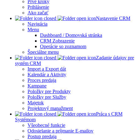
Prvé kroky
Prihlásenie
Ako začať
Nastavenie CRM
Navigácia
Menu
Dashboard / Domovská stránka
CRM Zobrazenie
Operácie so zoznamom
Špeciálne menu
Zadanie údajov pre
systém CRM
Import a Export dát
Kalendár a Aktivity
Proces predaja
Kampane
Položky pre Produkty
Položky pre Služby
Majetok
Projektový manažment
Práca s CRM
Systémom
Všeobecné funkcie
Odosielanie a príjmanie E-mailov
Postup predaja