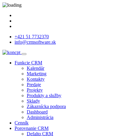
+421 51 7732370
info@crmsoftware.sk
Funkcie CRM
Kalendár
Marketing
Kontakty
Predaje
Projekty
Produkty a služby
Sklady
Zákaznícka podpora
Dashboard
Administrácia
Cenník
Porovnanie CRM
Defalto CRM