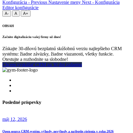
Konfigurácia - Previous
Nastavenie meny
Next - Konfigurácia
Editor konfigurácie
A-
A
A+
OBSAH
Začnite digitalizáciu vašej firmy už dnes!
Získajte 30-dňovú bezplatnú skúšobnú verziu najlepšieho CRM
systému: žiadne záväzky, žiadne viazanosti, všetky funkcie.
Otestujte a rozhodnite sa slobodne!
Chcem vyskúšať CRM na 30 dní zadarmo
Posledné príspevky
máj
12
, 2026
Open source CRM systém: výhody, nevýhody a najlepšie riešenia v roku 2026