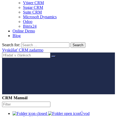
Vtiger CRM
Sugar CRM
Suite CRM
Microsoft Dynamics
Odoo
Bitrix24
Online Demo
Blog
Search for:
Search
Vyskúšať CRM zadarmo
CRM Manuál
Úvod